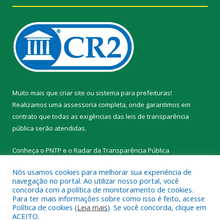
Muito mais que
criar site
ou
sistema para prefeituras
!
Realizamos uma
assessoria
completa, onde garantimos em
contrato que todas as exigências das
leis de transparência
pública
serão atendidas.
Conheça o
PNTP
e o
Radar da Transparência Pública
Nós usamos cookies para melhorar sua experiência de
navegação no portal. Ao utilizar nosso portal, você
concorda com a política de monitoramento de cookies.
Para ter mais informações sobre como isso é feito, acesse
Todos os direitos reservados a Prefeitura Municipal de Novo
Política de cookies (
Leia mais
). Se você concorda, clique em
Progresso.
ACEITO.