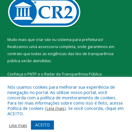
Muito mais que
criar site
ou
sistema para prefeituras
!
Realizamos uma
assessoria
completa, onde garantimos em
contrato que todas as exigências das
leis de transparência
pública
serão atendidas.
Conheça o
PNTP
e o
Radar da Transparência Pública
Nós usamos cookies para melhorar sua experiência de
navegação no portal. Ao utilizar nosso portal, você
concorda com a política de monitoramento de cookies.
Para ter mais informações sobre como isso é feito, acesse
Todos os direitos reservados a Prefeitura Municipal de Novo
Política de cookies (
Leia mais
). Se você concorda, clique em
Progresso.
ACEITO.
Mapa do Site
Acessar Área Administrativa
ACEITO
Leia mais
Acessar Webmail