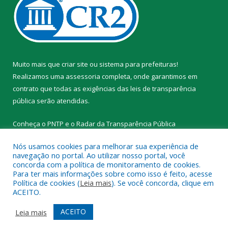
Muito mais que
criar site
ou
sistema para prefeituras
!
Realizamos uma
assessoria
completa, onde garantimos em
contrato que todas as exigências das
leis de transparência
pública
serão atendidas.
Conheça o
PNTP
e o
Radar da Transparência Pública
Nós usamos cookies para melhorar sua experiência de
navegação no portal. Ao utilizar nosso portal, você
concorda com a política de monitoramento de cookies.
Para ter mais informações sobre como isso é feito, acesse
Todos os direitos reservados a Prefeitura Municipal de Novo
Política de cookies (
Leia mais
). Se você concorda, clique em
Progresso.
ACEITO.
Mapa do Site
Acessar Área Administrativa
ACEITO
Leia mais
Acessar Webmail