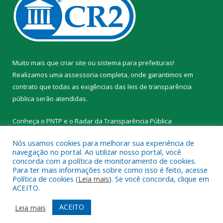
Muito mais que
criar site
ou
sistema para prefeituras
!
Realizamos uma
assessoria
completa, onde garantimos em
contrato que todas as exigências das
leis de transparência
pública
serão atendidas.
Conheça o
PNTP
e o
Radar da Transparência Pública
Nós usamos cookies para melhorar sua experiência de
navegação no portal. Ao utilizar nosso portal, você
concorda com a política de monitoramento de cookies.
Para ter mais informações sobre como isso é feito, acesse
Todos os direitos reservados a Prefeitura Municipal de Novo
Política de cookies (
Leia mais
). Se você concorda, clique em
Progresso.
ACEITO.
Mapa do Site
Acessar Área Administrativa
ACEITO
Leia mais
Acessar Webmail