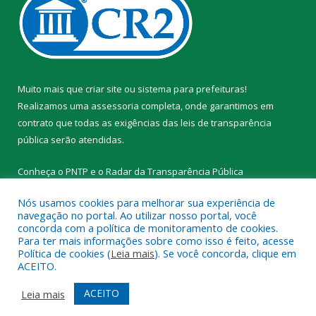
Muito mais que
criar site
ou
sistema para prefeituras
!
Realizamos uma
assessoria
completa, onde garantimos em
contrato que todas as exigências das
leis de transparência
pública
serão atendidas.
Conheça o
PNTP
e o
Radar da Transparência Pública
Nós usamos cookies para melhorar sua experiência de
navegação no portal. Ao utilizar nosso portal, você
concorda com a política de monitoramento de cookies.
Para ter mais informações sobre como isso é feito, acesse
Todos os direitos reservados a Prefeitura Municipal de Novo
Política de cookies (
Leia mais
). Se você concorda, clique em
Progresso.
ACEITO.
Mapa do Site
Acessar Área Administrativa
ACEITO
Leia mais
Acessar Webmail