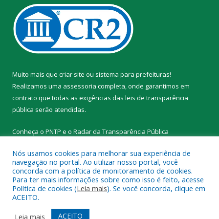
Muito mais que
criar site
ou
sistema para prefeituras
!
Realizamos uma
assessoria
completa, onde garantimos em
contrato que todas as exigências das
leis de transparência
pública
serão atendidas.
Conheça o
PNTP
e o
Radar da Transparência Pública
Nós usamos cookies para melhorar sua experiência de
navegação no portal. Ao utilizar nosso portal, você
concorda com a política de monitoramento de cookies.
Para ter mais informações sobre como isso é feito, acesse
Todos os direitos reservados a Prefeitura Municipal de Novo
Política de cookies (
Leia mais
). Se você concorda, clique em
Progresso.
ACEITO.
Mapa do Site
Acessar Área Administrativa
ACEITO
Leia mais