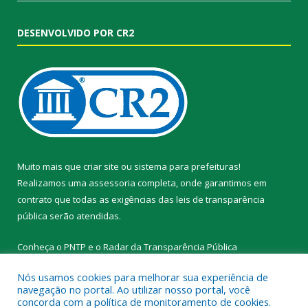
DESENVOLVIDO POR CR2
Muito mais que
criar site
ou
sistema para prefeituras
!
Realizamos uma
assessoria
completa, onde garantimos em
contrato que todas as exigências das
leis de transparência
pública
serão atendidas.
Conheça o
PNTP
e o
Radar da Transparência Pública
Nós usamos cookies para melhorar sua experiência de
navegação no portal. Ao utilizar nosso portal, você
concorda com a política de monitoramento de cookies.