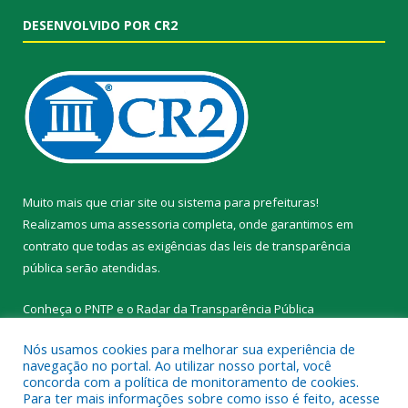
DESENVOLVIDO POR CR2
Muito mais que
criar site
ou
sistema para prefeituras
!
Realizamos uma
assessoria
completa, onde garantimos em
contrato que todas as exigências das
leis de transparência
pública
serão atendidas.
Conheça o
PNTP
e o
Radar da Transparência Pública
Nós usamos cookies para melhorar sua experiência de
navegação no portal. Ao utilizar nosso portal, você
concorda com a política de monitoramento de cookies.
Para ter mais informações sobre como isso é feito, acesse
Todos os direitos reservados a Prefeitura Municipal de Novo