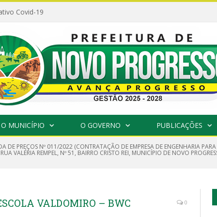
ativo Covid-19
O MUNICÍPIO
O GOVERNO
PUBLICAÇÕES
A DE PREÇOS Nº 011/2022 (CONTRATAÇÃO DE EMPRESA DE ENGENHARIA PARA 
A VALÉRIA REMPEL, Nº 51, BAIRRO CRISTO REI, MUNICÍPIO DE NOVO PROGRESS
ESCOLA VALDOMIRO – BWC
0