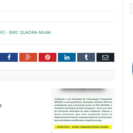
RO - BWC QUADRA-Model
tter
Facebook
Google+
Pinterest
LinkedIn
Tumblr
Email
E