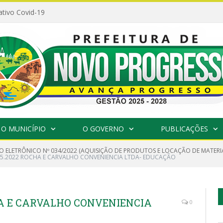
ativo Covid-19
O MUNICÍPIO
O GOVERNO
PUBLICAÇÕES
O ELETRÔNICO Nº 034/2022 (AQUISIÇÃO DE PRODUTOS E LOCAÇÃO DE MATERIA
5.2022 ROCHA E CARVALHO CONVENIENCIA LTDA- EDUCAÇÃO
HA E CARVALHO CONVENIENCIA
0