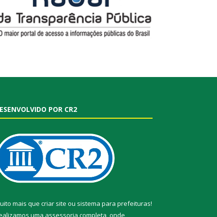
ESENVOLVIDO POR CR2
uito mais que
criar site
ou
sistema para prefeituras
!
ealizamos uma
assessoria
completa, onde