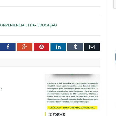
CONVENIENCIA LTDA- EDUCAÇÃO
tter
Facebook
Google+
Pinterest
LinkedIn
Tumblr
Email
E
INFORME