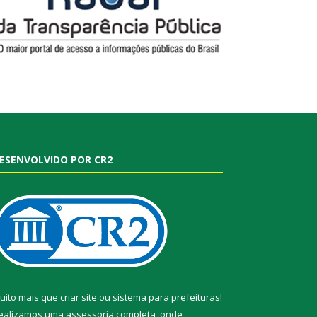
ESENVOLVIDO POR CR2
uito mais que
criar site
ou
sistema para prefeituras
!
ealizamos uma
assessoria
completa, onde