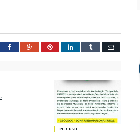
tter
Facebook
Google+
Pinterest
LinkedIn
Tumblr
Email
E
INFORME