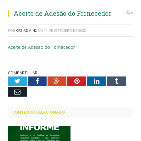
Aceite de Adesão do Fornecedor
0
POR
CR2-ADMIN2
EM
14 DE SETEMBRO DE 2022
Aceite de Adesão do Fornecedor
COMPARTILHAR:
Twitter
Facebook
Google+
Pinterest
LinkedIn
Tumblr
Email
CONTEÚDO RELACIONADO